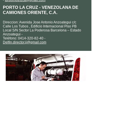
-
turbomotrizca@gmail.com
PORTO LA CRUZ -
VENEZOLANA DE
CAMIONES ORIENTE, C.A.
Direccion: Avenida Jose Antonio Anzoategui c/c
Calle Los Tubos , Edificio Internacional Piso PB
Local S/N Sector La Poderosa Barcelona – Estado
Anzoategui -
Teléfono:
0414-320-82-40
-
Delfin.director.jj@gmail.com
Higer Bus Company Limited
No. 288 Suhong Road, Suzhou Industrial