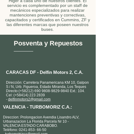
Higer a cada uno de nuestros clientes. El
servicio es complementado por un staff de
mecánicos especializados para realizar
mantenciones preventivas y correctivas,
capacitados y certificados en Cummins, ZF y
las diferentes marcas que poseen nuestros
buses.
Posventa y Repuestos
CARACAS DF - Delfin Motors 2, C.A.
Dirección: Carretera Panamericana KM 10, Galpon
S / N, Urb. Figueroa, Estado Miranda, Los Teques
Directo:(+58212)
690 9808-9829-9840
Ext.: 104.
Cel: (+58414)
223 2839
-
delfinmotors2@gmail.com
VALENCIA -
TURBOMORIZ C.A.:
Direccion: Prolongacion Avendia Lisandro ALV,
Urbanazacion La Florida Parcela Nr 10 -
VALENCIA ESTADO CARABOBO.
Teléfono:
0241-853- 66-50